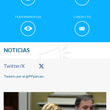
TRANSPARENCIA
CONTACTO
NOTICIAS
Primary
Twitter/X
Sidebar
Tweets por el @PPparcan.