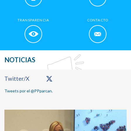
TRANSPARENCIA
CONTACTO
NOTICIAS
Primary
Twitter/X
Sidebar
Tweets por el @PPparcan.