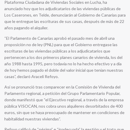
Plataforma Ciudadana de Viviendas Sociales en Lucha, ha
anunciado hoy que los adjudicatarios de las viviendas públicas de
Los Caserones, en Telde, denunciarán al Gobierno de Canarias para
que le entregue las escrituras de sus casas, después de más de 22
años pagando el alquiler.
“El Parlamento de Canarias aprobó el pasado mes de abril una
proposición no de ley (PNL) para que el Gobierno entregase las
escrituras de las viviendas públicas a los adjudicatarios que
pertenecen a los dos primeros planes canarios de vivienda, los del
año 1988 hasta 1995, pero todavía no lo ha hecho efectivo y a día
de hoy hemos pagado el doble del valor inicial que tenían nuestras
casas”, declaró Araceli Refoyo.
Así se pronunció tras comparecer en la Comisión de Vivienda del
Parlamento regional, a petición del Grupo Parlamentario Popular,
donde manifestó que “el Ejecutivo regional, a través de la empresa
pública VISOCAN, nos cobra unos alquileres desorbitados de 400
euros, sin que se haya preocupado de mantener en condiciones de
habitalidad nuestras viviendas”.
Refoyo calificó de “pésima” e “inadecuada” la gestión y el trato que