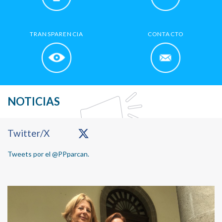
TRANSPARENCIA
CONTACTO
NOTICIAS
Primary
Twitter/X
Sidebar
Tweets por el @PPparcan.