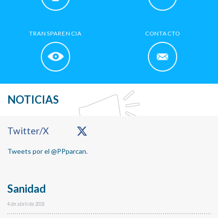
TRANSPARENCIA
CONTACTO
NOTICIAS
Primary
Twitter/X
Sidebar
Tweets por el @PPparcan.
Sanidad
4 de abril de 2018