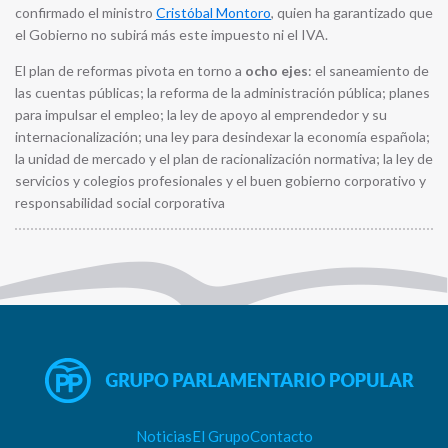
confirmado el ministro
Cristóbal Montoro
, quien ha garantizado que
el Gobierno no subirá más este impuesto ni el IVA.
El plan de reformas pivota en torno a
ocho ejes
: el saneamiento de
las cuentas públicas; la reforma de la administración pública; planes
para impulsar el empleo; la ley de apoyo al emprendedor y su
internacionalización; una ley para desindexar la economía española;
la unidad de mercado y el plan de racionalización normativa; la ley de
servicios y colegios profesionales y el buen gobierno corporativo y
responsabilidad social corporativa
Noticias
El Grupo
Contacto