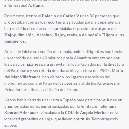
informa
José A. Cano
.
Finalmente, frente al
Palacio de Carlos V
unas 30 personas que
protestaban contra los recortes a las ayudas para la dependencia
han recibido el coche en el que viajaba el presidente al grito de
'
Rajoy, dimisión
', '
Asesino
', '
Rajoy, trabaja de peón
' o '
Tijera a los
banqueros
'.
Antes de iniciar su reunión de trabajo, ambos dirigentes han hecho
un recorrido de unos 40 minutos por la Alhambra empezando por
los palacios nazaríes para así evitar la lluvia. Guiados por la directora
del Patronato y secretaria de educación y cultura del PSOE,
María
del Mar Villafranca
, han visitado los lugares esenciales del
monumento, como el Patio de los Leones y el de los Arrayanes, el
Peinador de la Reina, y el Salón del Trono.
Kenny había cerrado una visita a España para participar el lunes en
unas jornadas europeas organizadas por la
fundación alemana
Konrad Adenauer
-vinculada a la
CDU
de
Angela Merkel
- en la
localidad granadina de
Loja
, que llevan por título '
Reconstruyendo
Europa
'.