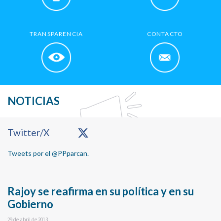
TRANSPARENCIA
CONTACTO
NOTICIAS
Primary
Twitter/X
Sidebar
Tweets por el @PPparcan.
Rajoy se reafirma en su política y en su
Gobierno
29 de abril de 2013