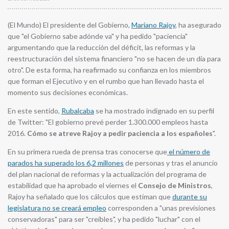
(El Mundo) El presidente del Gobierno,
Mariano Rajoy
, ha asegurado
que "el Gobierno sabe adónde va" y ha pedido "paciencia"
argumentando que la reducción del déficit, las reformas y la
reestructuración del sistema financiero "no se hacen de un día para
otro". De esta forma, ha reafirmado su confianza en los miembros
que forman el Ejecutivo y en el rumbo que han llevado hasta el
momento sus decisiones económicas.
En este sentido,
Rubalcaba
se ha mostrado indignado en su perfil
de Twitter: "El gobierno prevé perder 1.300.000 empleos hasta
2016.
Cómo se atreve Rajoy a pedir paciencia a los españoles
".
En su primera rueda de prensa tras conocerse que
el número de
parados ha superado los 6,2 millones
de personas y tras el anuncio
del plan nacional de reformas y la actualización del programa de
estabilidad que ha aprobado el viernes el
Consejo de Ministros
,
Rajoy ha señalado que los cálculos que estiman que
durante su
legislatura no se creará empleo
corresponden a "unas previsiones
conservadoras" para ser "creíbles", y ha pedido "luchar" con el