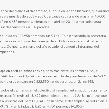
mente desciende el desempleo
, aunque en la serie histórica, que arranc
este mes, las de 2008 y 2009, cercanas cada una de ellas a las 40.000
bajó en 6.632 personas, mientras que abril de 2011 ha marcado hasta
n un descenso de 64.309 parados.
a subido en 244.958 personas, un 5,16%. En este sentido, la secretaria
go, ha resaltado que desde mayo de 2012 la tasa interanual del paro
ntos. De hecho, en mayo del año pasado, el aumento interanual del
mpleados.
ajó en abril en ambos sexos
, pero más entre los hombres. Así, el
.448 hombres (-1,6%), frente a un recorte del paro femenino de 6.602
 de mujeres en paro en 2.522.550 y el de varones, en 2.466.643.
en todos ellos, menos en el colectivo sin empleo anterior, donde aumentó
nstrucción registró 18.699 desempleados menos (-2,4%), mientras que
 a las listas del Inem (-0,6%). Por su parte, el desempleo se redujo en la
3,7%), y en la industria bajó en 4.704 personas (-0,85%).