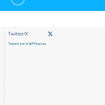
Primary
Twitter/X
Sidebar
Tweets por el @PPparcan.