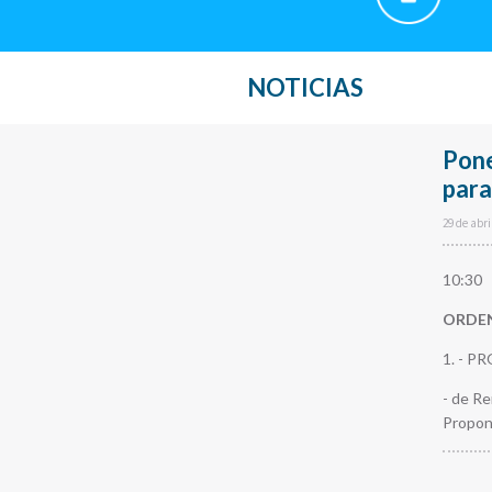
NOTICIAS
Pon
para
29 de abri
10:30
ORDEN
1. - P
- de Re
Propon