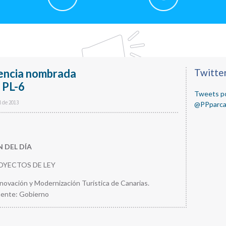
encia nombrada
Primary
Twitte
 PL-6
Sidebar
Tweets po
l de 2013
@PPparca
 DEL DÍA
ROYECTOS DE LEY
novación y Modernización Turística de Canarias.
ente: Gobierno