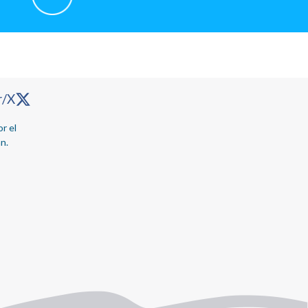
r/X
r el
n.