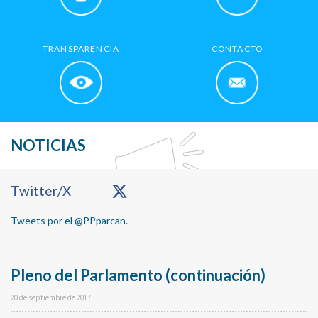
TRANSPARENCIA
CONTACTO
NOTICIAS
Primary
Twitter/X
Sidebar
Tweets por el @PPparcan.
Pleno del Parlamento (continuación)
20 de septiembre de 2017