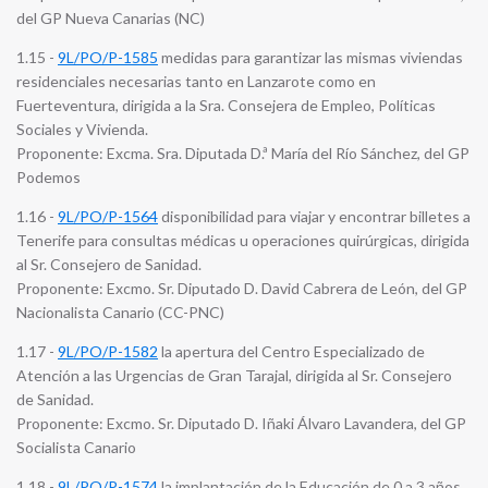
del GP Nueva Canarias (NC)
1.15 -
9L/PO/P-1585
medidas para garantizar las mismas viviendas
residenciales necesarias tanto en Lanzarote como en
Fuerteventura, dirigida a la Sra. Consejera de Empleo, Políticas
Sociales y Vivienda.
Proponente: Excma. Sra. Diputada D.ª María del Río Sánchez, del GP
Podemos
1.16 -
9L/PO/P-1564
disponibilidad para viajar y encontrar billetes a
Tenerife para consultas médicas u operaciones quirúrgicas, dirigida
al Sr. Consejero de Sanidad.
Proponente: Excmo. Sr. Diputado D. David Cabrera de León, del GP
Nacionalista Canario (CC-PNC)
1.17 -
9L/PO/P-1582
la apertura del Centro Especializado de
Atención a las Urgencias de Gran Tarajal, dirigida al Sr. Consejero
de Sanidad.
Proponente: Excmo. Sr. Diputado D. Iñaki Álvaro Lavandera, del GP
Socialista Canario
1.18 -
9L/PO/P-1574
la implantación de la Educación de 0 a 3 años