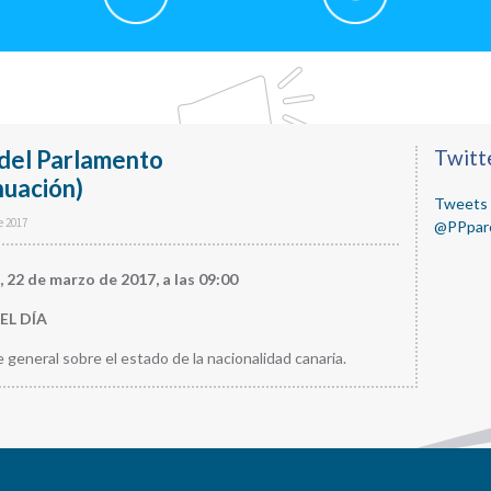
del Parlamento
Primar
Twitt
nuación)
Sideba
Tweets 
e 2017
@PPpar
, 22 de marzo de 2017, a las 09:00
EL DÍA
e general sobre el estado de la nacionalidad canaria.