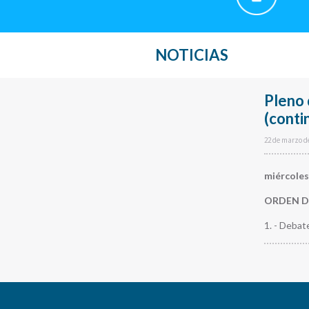
NOTICIAS
Pleno 
(conti
22 de marzo d
miércoles
ORDEN D
1. - Debat