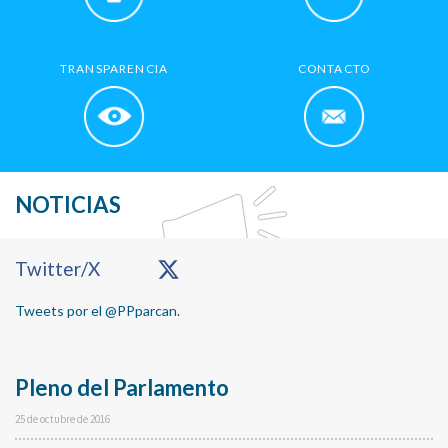
TRANSPARENCIA
CONTACTO
NOTICIAS
Primary
Twitter/X
Sidebar
Tweets por el @PPparcan.
Pleno del Parlamento
25 de octubre de 2016