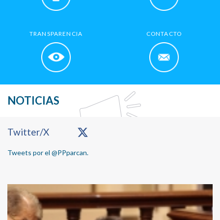
TRANSPARENCIA
CONTACTO
NOTICIAS
Primary
Twitter/X
Sidebar
Tweets por el @PPparcan.