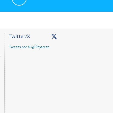
Primary
Twitter/X
Sidebar
Tweets por el @PPparcan.