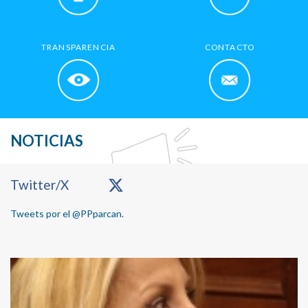
TRANSPARENCIA
CONTACTO
NOTICIAS
Primary
Twitter/X
Sidebar
Tweets por el @PPparcan.