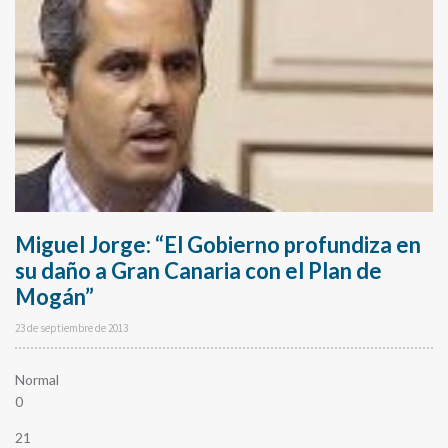
Miguel Jorge: “El Gobierno profundiza en
su daño a Gran Canaria con el Plan de
Mogán”
23 de septiembre de 2013
Normal
0
21