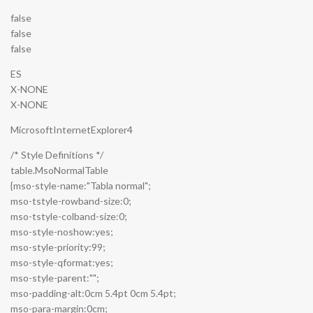
false
false
false
ES
X-NONE
X-NONE
MicrosoftInternetExplorer4
/* Style Definitions */
table.MsoNormalTable
{mso-style-name:"Tabla normal";
mso-tstyle-rowband-size:0;
mso-tstyle-colband-size:0;
mso-style-noshow:yes;
mso-style-priority:99;
mso-style-qformat:yes;
mso-style-parent:"";
mso-padding-alt:0cm 5.4pt 0cm 5.4pt;
mso-para-margin:0cm;