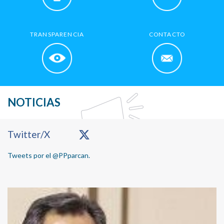
TRANSPARENCIA
CONTACTO
NOTICIAS
Primary
Twitter/X
Sidebar
Tweets por el @PPparcan.