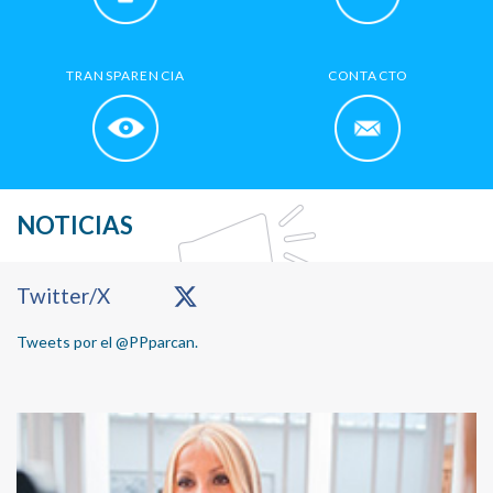
TRANSPARENCIA
CONTACTO
NOTICIAS
Primary
Twitter/X
Sidebar
Tweets por el @PPparcan.