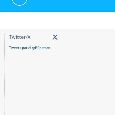
Primary
Twitter/X
Sidebar
Tweets por el @PPparcan.