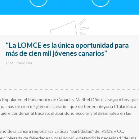
“La LOMCE es la única oportunidad para
más de cien mil jóvenes canarios”
13 de junio de 2013
o Popular en el Parlamento de Canarias, Maribel Oñate, aseguró hoy que
ra más de cien mil jóvenes canarios que no tienen ninguna titulación, a
quiere condenar al fracaso, el abandono escolar y el desempleo en las
o de la cámara regional las críticas “partidistas” del PSOE y CC,
ey “plagada de falsedades y prejuicios”, y defendió la necesidad “de una