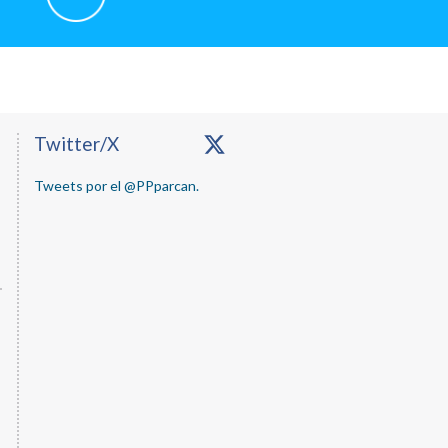
o
Primary
Twitter/X
Sidebar
Tweets por el @PPparcan.