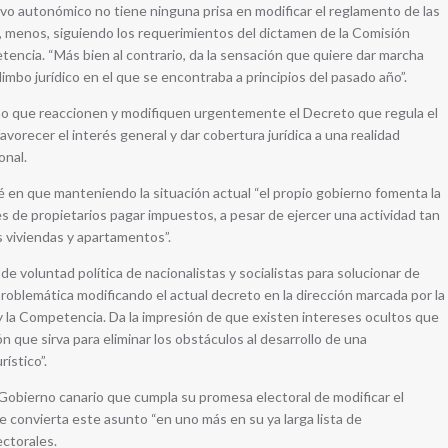
ivo autonómico no tiene ninguna prisa en modificar el reglamento de las
y, menos, siguiendo los requerimientos del dictamen de la Comisión
encia. “Más bien al contrario, da la sensación que quiere dar marcha
l limbo jurídico en el que se encontraba a principios del pasado año”.
erno que reaccionen y modifiquen urgentemente el Decreto que regula el
favorecer el interés general y dar cobertura jurídica a una realidad
onal.
é en que manteniendo la situación actual “el propio gobierno fomenta la
s de propietarios pagar impuestos, a pesar de ejercer una actividad tan
s viviendas y apartamentos”.
de voluntad política de nacionalistas y socialistas para solucionar de
roblemática modificando el actual decreto en la dirección marcada por la
 la Competencia. Da la impresión de que existen intereses ocultos que
n que sirva para eliminar los obstáculos al desarrollo de una
ístico”.
 Gobierno canario que cumpla su promesa electoral de modificar el
se convierta este asunto “en uno más en su ya larga lista de
ctorales.