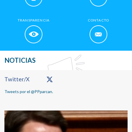
TRANSPARENCIA
CONTACTO
NOTICIAS
Primary
Twitter/X
Sidebar
Tweets por el @PPparcan.