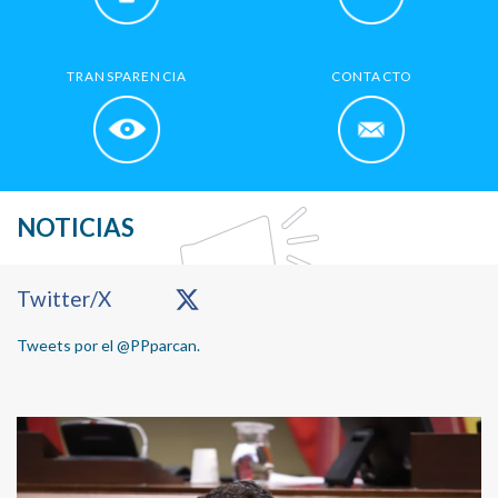
TRANSPARENCIA
CONTACTO
NOTICIAS
Primary
Twitter/X
Sidebar
Tweets por el @PPparcan.