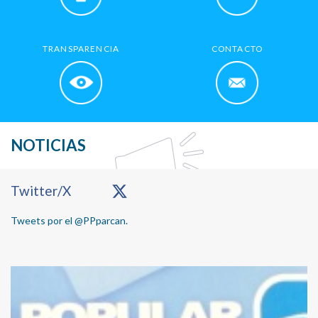
TRANSPARENCIA
CONTACTO
NOTICIAS
Primary
Twitter/X
Sidebar
Tweets por el @PPparcan.