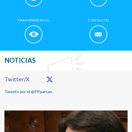
TRANSPARENCIA
CONTACTO
NOTICIAS
Primary
Twitter/X
Sidebar
Tweets por el @PPparcan.