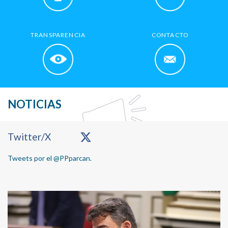
TRANSPARENCIA
CONTACTO
NOTICIAS
Primary
Twitter/X
Sidebar
Tweets por el @PPparcan.