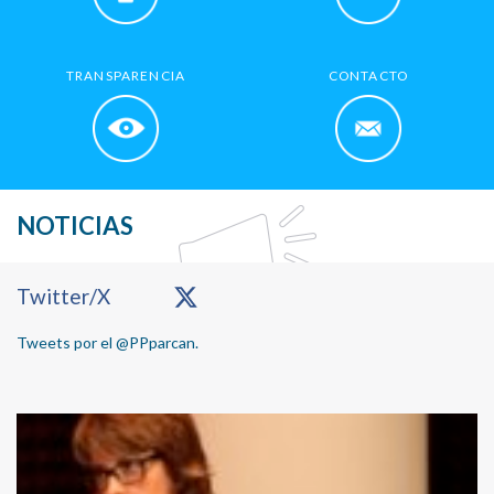
TRANSPARENCIA
CONTACTO
NOTICIAS
Primary
Twitter/X
Sidebar
Tweets por el @PPparcan.