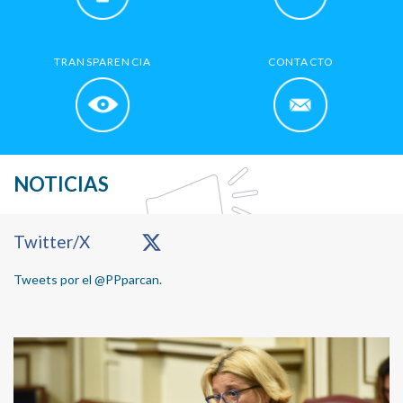
TRANSPARENCIA
CONTACTO
NOTICIAS
Primary
Twitter/X
Sidebar
Tweets por el @PPparcan.