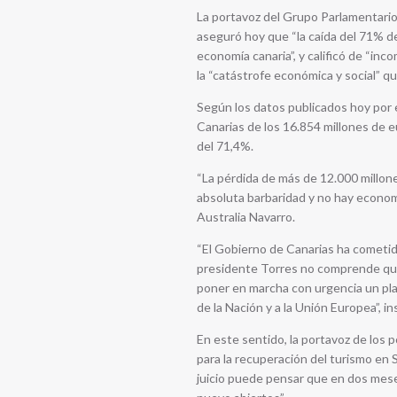
La portavoz del Grupo Parlamentario 
aseguró hoy que “la caída del 71% de
economía canaria”, y calificó de “inc
la “catástrofe económica y social” qu
Según los datos publicados hoy por el
Canarias de los 16.854 millones de 
del 71,4%.
“La pérdida de más de 12.000 millon
absoluta barbaridad y no hay econom
Australia Navarro.
“El Gobierno de Canarias ha cometido 
presidente Torres no comprende que
poner en marcha con urgencia un plan
de la Nación y a la Unión Europea”, in
En este sentido, la portavoz de los 
para la recuperación del turismo en
juicio puede pensar que en dos mese