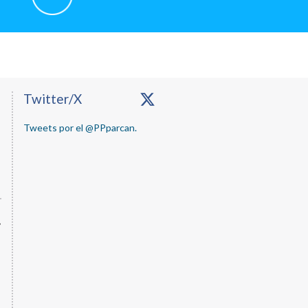
Primary
Twitter/X
Sidebar
Tweets por el @PPparcan.
,