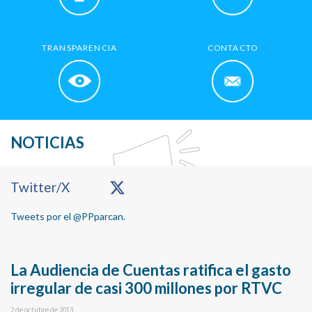
TRANSPARENCIA
CONTACTO
NOTICIAS
Primary
Twitter/X
Sidebar
Tweets por el @PPparcan.
La Audiencia de Cuentas ratifica el gasto
irregular de casi 300 millones por RTVC
2 de octubre de 2013