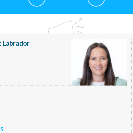
 Labrador
S