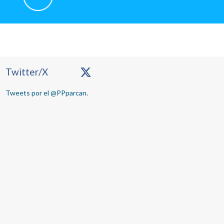
Primary
Twitter/X
Sidebar
Tweets por el @PPparcan.