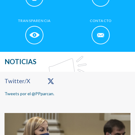
TRANSPARENCIA
CONTACTO
NOTICIAS
Primary
Twitter/X
Sidebar
Tweets por el @PPparcan.