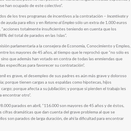
 se han ocupado de este colectivo”.
s de los tres programas de incentivos a la contratación –
Incentívate y
a de ayuda para ellos y en
Retorno al Empleo
sólo un extra de 1.000 euros
l, “acciones totalmente insuficientes teniendo en cuenta que los
% del total de parados en las Islas”.
isión parlamentaria a la consejera de Economía, Conocimiento y Empleo,
entre los mayores de 45 años, al tiempo que le reprochó que “no sólo es
 sino que además han votado en contra de todas las enmiendas que
s específicas para favorecer su contratación”.
enil es grave, el desempleo de sus padres es aún más grave y doloroso
ia; porque tienen cargas a sus espaldas como hipotecas, hijos
argo; porque afecta a su jubilación; y porque si pierden el trabajo les
a encontrar otro”.
98.000 parados en abril, “116.000 son mayores de 45 años y de éstos,
 cifras dramáticas que dan cuenta del grave problema al que se
los son parados de larga duración, de ahí la dificultad para encontrar