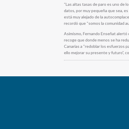
“Las altas tasas de paro es uno de l
datos, por muy pequeña que sea, es s
está muy alejado de la autocomplace
recordó que “somos la comunidad au
Asimismo, Fernando Enseñat alertó 
recoge que donde menos se ha reducid
Canarias a “redoblar los esfuerzos 
ello mejorar su presente y futuro”, c