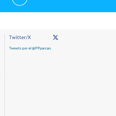
Primary
Twitter/X
Sidebar
Tweets por el @PPparcan.