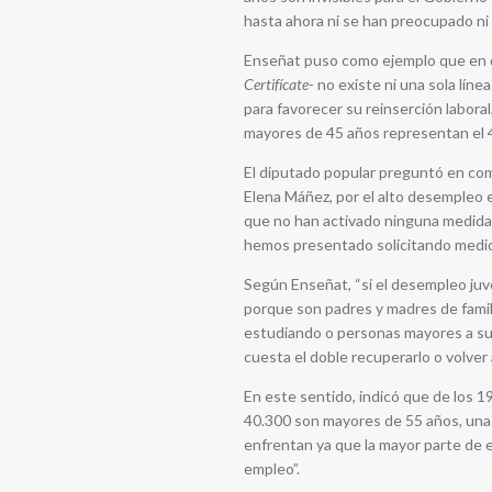
hasta ahora ni se han preocupado ni
Enseñat puso como ejemplo que en do
Certifícate
- no existe ni una sola líne
para favorecer su reinserción labora
mayores de 45 años representan el 48
El diputado popular preguntó en com
Elena Máñez, por el alto desempleo 
que no han activado ninguna medida
hemos presentado solicitando medida
Según Enseñat, “si el desempleo juv
porque son padres y madres de famil
estudiando o personas mayores a su c
cuesta el doble recuperarlo o volver 
En este sentido, indicó que de los 1
40.300 son mayores de 55 años, unas
enfrentan ya que la mayor parte de el
empleo”.