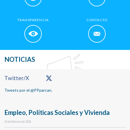
TRANSPARENCIA
CONTACTO
NOTICIAS
Primary
Twitter/X
Sidebar
Tweets por el @PPparcan.
Empleo, Políticas Sociales y Vivienda
15 de febrero de 2018