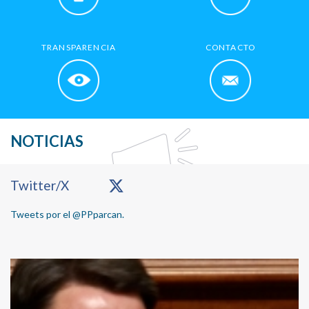
TRANSPARENCIA
CONTACTO
NOTICIAS
Primary
Twitter/X
Sidebar
Tweets por el @PPparcan.