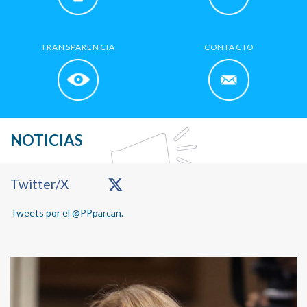
TRANSPARENCIA
CONTACTO
NOTICIAS
Primary
Twitter/X
Sidebar
Tweets por el @PPparcan.