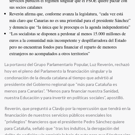
servicios públicos el régimen singular que el PSOE quiere pactar con
sus socios catalanes
Reverón afirma que, conforme avanza la legislatura, “cada vez está
más claro que Canarias no es una prioridad para el presidente Sánchez”
y denuncia que “la única que le preocupa es la agenda independentista”
“Los socialistas se disponen a perdonar al menos 15.000 millones de
euros a la comunidad más incompetente y despilfarradora del Estado
pero no encuentran fondos para financiar el reparto de menores
extranjeros no acompañados a otros territorios”
La portavoz del Grupo Parlamentario Popular, Luz Reverón, rechazó
hoy en el pleno del Parlamento la financiación singular y la
condonación de la deuda catalana al tiempo que advirtió al
presidente del Gobierno regional que “más para Cataluña es
menos para Canarias”. “Menos para financiar nuestra Sanidad,
nuestra Educación y para invertir en políticas sociales”, apostilló.
Reverón, que preguntó a Clavijo por la repercusión que tendrá en la
financiación de nuestros servicios públicos esenciales los
“privilegios” financieros que el presidente Pedro Sánchez quiere
para Cataluña, señaló que “tras los indultos, la derogación del
delito de sedición y la amnistía la hoja de ruta para que Sánchez siga