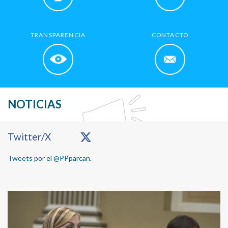
TRANSPARENCIA
CONTACTO
NOTICIAS
Primary
Twitter/X
Sidebar
Tweets por el @PPparcan.