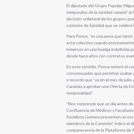
El diputado del Grupo Popular, Migue
temporales de la sanidad canaria” al
decisión unilateral de los grupos qu
comisión de Sanidad que se celebró 
Para Ponce, “es una pena que tant
este colectivo cuando precisamente 
inmersos en una huelga indefinida pa
desde hace años con contratos event
En este sentido, Ponce reiteró el c
consensuadas que permitan acabar co
y recordó que “ya en el mes de juli
Canarias a aprobar una Oferta de Emp
temporalidad”.
“Nos sorprende que un día antes de 
Confluencia de Médicos y Facultati
Socialista Gomera presenten un escr
miembros de la Comisión” indicó el d
comparecencia de la Plataforma de A