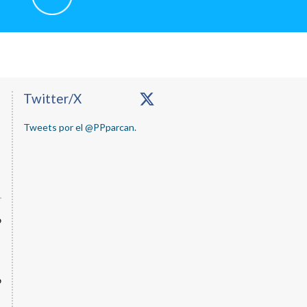
Primary
Twitter/X
Sidebar
Tweets por el @PPparcan.
o
o