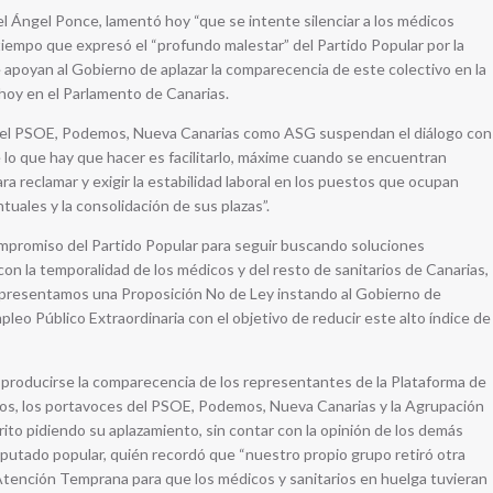
l Ángel Ponce, lamentó hoy “que se intente silenciar a los médicos
 tiempo que expresó el “profundo malestar” del Partido Popular por la
e apoyan al Gobierno de aplazar la comparecencia de este colectivo en la
hoy en el Parlamento de Canarias.
o el PSOE, Podemos, Nueva Canarias como ASG suspendan el diálogo con
lo que hay que hacer es facilitarlo, máxime cuando se encuentran
ra reclamar y exigir la estabilidad laboral en los puestos que ocupan
uales y la consolidación de sus plazas”.
ompromiso del Partido Popular para seguir buscando soluciones
n la temporalidad de los médicos y del resto de sanitarios de Canarias,
o, presentamos una Proposición No de Ley instando al Gobierno de
leo Público Extraordinaria con el objetivo de reducir este alto índice de
producirse la comparecencia de los representantes de la Plataforma de
vos, los portavoces del PSOE, Podemos, Nueva Canarias y la Agrupación
ito pidiendo su aplazamiento, sin contar con la opinión de los demás
iputado popular, quién recordó que “nuestro propio grupo retiró otra
tención Temprana para que los médicos y sanitarios en huelga tuvieran