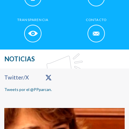
TRANSPARENCIA
CONTACTO
NOTICIAS
Primary
Twitter/X
Sidebar
Tweets por el @PPparcan.