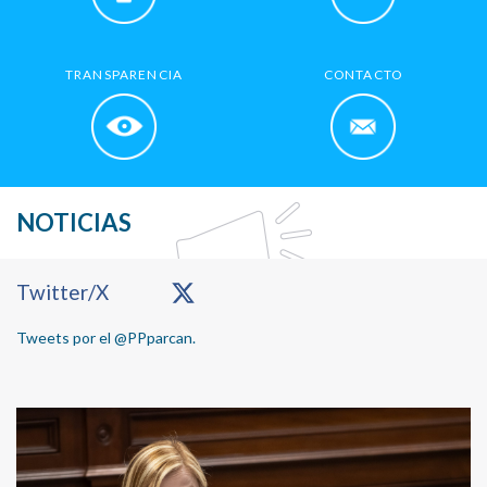
TRANSPARENCIA
CONTACTO
NOTICIAS
Primary
Twitter/X
Sidebar
Tweets por el @PPparcan.