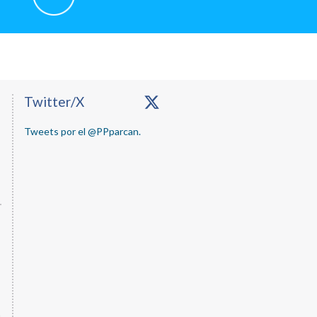
Primary
Twitter/X
Sidebar
Tweets por el @PPparcan.
a