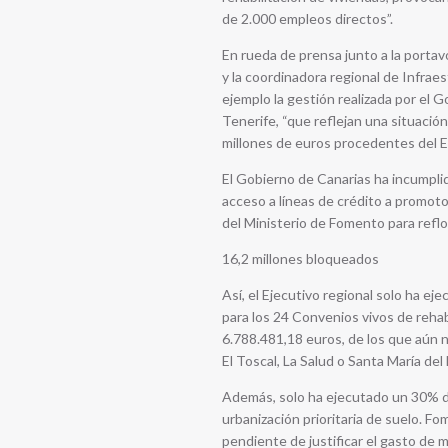
de 2.000 empleos directos”.
En rueda de prensa junto a la portav
y la coordinadora regional de Infrae
ejemplo la gestión realizada por el 
Tenerife, “que reflejan una situació
millones de euros procedentes del E
El Gobierno de Canarias ha incumpli
acceso a líneas de crédito a promot
del Ministerio de Fomento para reflo
16,2 millones bloqueados
Así, el Ejecutivo regional solo ha e
para los 24 Convenios vivos de rehab
6.788.481,18 euros, de los que aún n
El Toscal, La Salud o Santa María del
Además, solo ha ejecutado un 30% d
urbanización prioritaria de suelo. F
pendiente de justificar el gasto de 