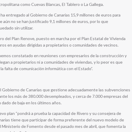
tropolitana como Cuevas Blancas, El Tablero o La Gallega.
o ha entregado al Gobierno de Canarias 15,9 millones de euros para
ue aún no se han justificado 9,1 millones de euros, por lo que
edado sin utilizar.
ro del Plan Renove, puesto en marcha por el Plan Estatal de Vivienda
os en ayudas dirigidas a propietarios o comunidades de vecinos.
 hemos constatado en reuniones con empresarios de la construcción y
egan a propietarios ni a comunidades de viviendas, y lo peor es que
a falta de comunicación informática con el Estado”.
, al Gobierno de Canarias que gestione adecuadamente las subvenciones
 ante los más de 380.000 desempleados, y cerca de 7.000 empresas del
 dado de baja en los últimos años.
evo plan “pondrá a prueba la capacidad de Rivero y su consejera de
narias tiene que participar de forma preferente del nuevo modelo de
el Ministerio de Fomento desde el pasado mes de abril, que fomenta la