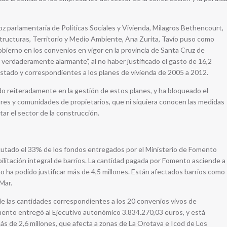
oz parlamentaria de Políticas Sociales y Vivienda, Milagros Bethencourt,
structuras, Territorio y Medio Ambiente, Ana Zurita, Tavío puso como
Gobierno en los convenios en vigor en la provincia de Santa Cruz de
n verdaderamente alarmante”, al no haber justificado el gasto de 16,2
stado y correspondientes a los planes de vivienda de 2005 a 2012.
do reiteradamente en la gestión de estos planes, y ha bloqueado el
ores y comunidades de propietarios, que ni siquiera conocen las medidas
tar el sector de la construcción.
jecutado el 33% de los fondos entregados por el Ministerio de Fomento
ilitación integral de barrios. La cantidad pagada por Fomento asciende a
o ha podido justificar más de 4,5 millones. Están afectados barrios como
 Mar.
e las cantidades correspondientes a los 20 convenios vivos de
omento entregó al Ejecutivo autonómico 3.834.270,03 euros, y está
más de 2,6 millones, que afecta a zonas de La Orotava e Icod de Los