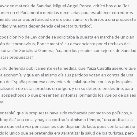
avoz en materia de Sanidad, Miguel Ángel Ponce, criticó hoy que “los
ueen en el Parlamento medidas necesarias para establecer corredores
diendo así una oportunidad de oro para sumar esfuerzos a una propuesta
ridad y nuestra dependencia del sector turístico”.
oposición No de Ley donde se solicitaba la puesta en marcha de un plan
ción del coronavirus, Ponce mostró su desconcierto por el rechazo del
ociación Socialista Gomera, “cuando los propios consejeros de Sanidad
stas propuestas”.
jillo defienda públicamente esta medida, que Yaiza Castilla asegure que
 la economía, y que en el mismo día sus partidos voten en contra de una
rno de España promueva convenios de colaboración con los principales
realización de estas pruebas en origen, y en su defecto en destino, para
d sospechosos o que presenten síntomas, primando los vuelos de países
ar.
entable” que la propuesta haya sido rechazada por motivos políticos, y
oquilla” una cosa y haga la contraria al mismo tiempo, “una actitud a la
ro que esta vez pensábamos que dejarían de lado, pues con la salud no
 lo único que se pretendía era garantizar la salud de los turistas, pero