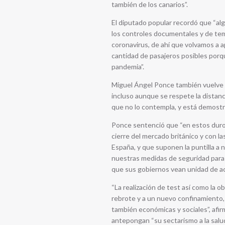
también de los canarios”.
El diputado popular recordó que “al
los controles documentales y de tem
coronavirus, de ahí que volvamos a ap
cantidad de pasajeros posibles porqu
pandemia”.
Miguel Ángel Ponce también vuelve a r
incluso aunque se respete la dista
que no lo contempla, y está demostr
Ponce sentenció que “en estos duros
cierre del mercado británico y con 
España, y que suponen la puntilla a 
nuestras medidas de seguridad para e
que sus gobiernos vean unidad de ac
“La realización de test así como la o
rebrote y a un nuevo confinamiento,
también económicas y sociales”, afi
antepongan “su sectarismo a la salud,