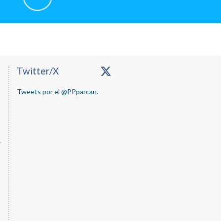
Primary
Twitter/X
Sidebar
Tweets por el @PPparcan.