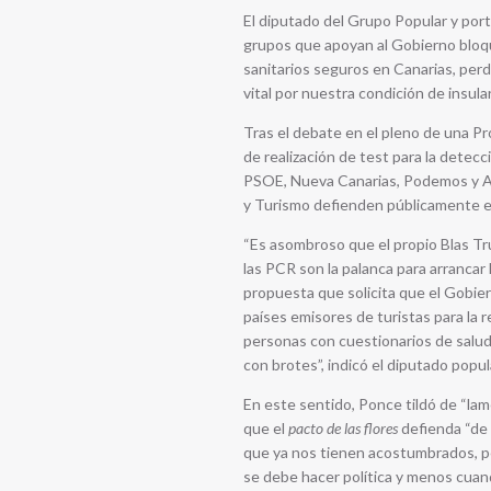
El diputado del Grupo Popular y port
grupos que apoyan al Gobierno bloq
sanitarios seguros en Canarias, per
vital por nuestra condición de insula
Tras el debate en el pleno de una Pr
de realización de test para la detec
PSOE, Nueva Canarias, Podemos y As
y Turismo defienden públicamente e
“Es asombroso que el propio Blas Tru
las PCR son la palanca para arrancar
propuesta que solicita que el Gobie
países emisores de turistas para la 
personas con cuestionarios de salu
con brotes”, indicó el diputado popul
En este sentido, Ponce tildó de “lam
que el
pacto de las flores
defienda “de b
que ya nos tienen acostumbrados, pe
se debe hacer política y menos cuando