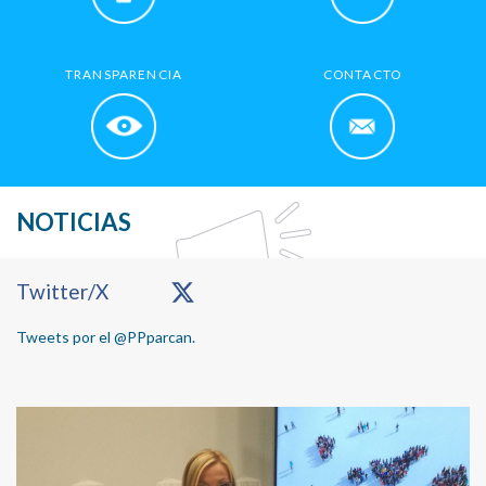
TRANSPARENCIA
CONTACTO
NOTICIAS
Primary
Twitter/X
Sidebar
Tweets por el @PPparcan.