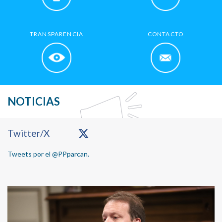
TRANSPARENCIA
CONTACTO
NOTICIAS
Primary
Twitter/X
Sidebar
Tweets por el @PPparcan.