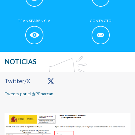
TRANSPARENCIA
CONTACTO
NOTICIAS
Primary
Twitter/X
Sidebar
Tweets por el @PPparcan.