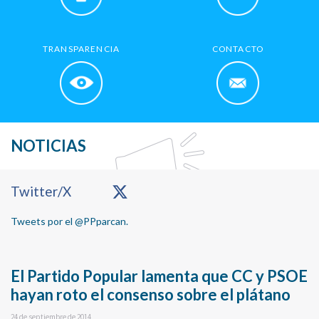
TRANSPARENCIA
CONTACTO
NOTICIAS
Primary
Twitter/X
Sidebar
Tweets por el @PPparcan.
El Partido Popular lamenta que CC y PSOE
hayan roto el consenso sobre el plátano
24 de septiembre de 2014