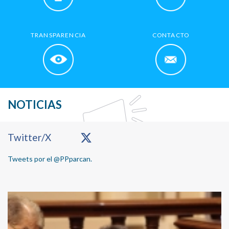
TRANSPARENCIA
CONTACTO
NOTICIAS
Primary
Twitter/X
Sidebar
Tweets por el @PPparcan.