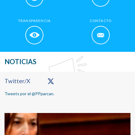
TRANSPARENCIA
CONTACTO
NOTICIAS
Primary
Twitter/X
Sidebar
Tweets por el @PPparcan.