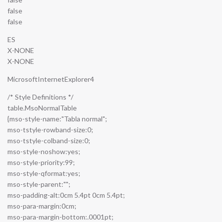
false
false
ES
X-NONE
X-NONE
MicrosoftInternetExplorer4
/* Style Definitions */
table.MsoNormalTable
{mso-style-name:"Tabla normal";
mso-tstyle-rowband-size:0;
mso-tstyle-colband-size:0;
mso-style-noshow:yes;
mso-style-priority:99;
mso-style-qformat:yes;
mso-style-parent:"";
mso-padding-alt:0cm 5.4pt 0cm 5.4pt;
mso-para-margin:0cm;
mso-para-margin-bottom:.0001pt;