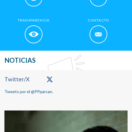
TRANSPARENCIA
CONTACTO
NOTICIAS
Primary
Twitter/X
Sidebar
Tweets por el @PPparcan.