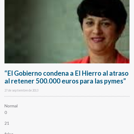
“El Gobierno condena a El Hierro al atraso
al retener 500.000 euros para las pymes”
27 de septiembre de 2013
Normal
0
21
false