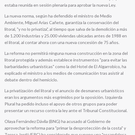
estaba reunida en sesión plenaria para aprobar la nueva Ley.
La nueva norma, según ha defendido el ministro de Medio
Ambiente, Miguel Arias Cañete, garantiza la conservación del
litoral, "y no lo privatiza", al tiempo que salva de la demolición a más
de 1.200 industrias y 25.000 viviendas ubicadas antes de 1988 en
el litoral, al contar ahora con una nueva concesión de 75 años.
La reforma no permitirá ninguna nueva construcción en la zona del
litoral protegida y además establece instrumentos "para evitar las
barbaridades urbanísticas" como la del Hotel de El Algarrobico, ha
explicado el ministro a los medios de comunicación tras asistir al
debate dentro del hemiciclo.
La privatización del litoral y el anuncio de desmanes urbanísticos
eran los argumentos más esgrimidos por la oposición. Izquierda
Plural ha pedido incluso el apoyo de otros grupos para poder
presentar un recurso contra la ley ante el Tribunal Constitucional.
Olaya Fernández Dávila (BNG) ha acusado al Gobierno de
aprovechar la reforma para "primar la desprotección de la costa" y
Teresa Jordá (ERC) ha considerado que supone una "escandalosa