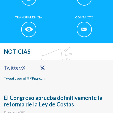
TRANSPARENCIA
CONTACTO
NOTICIAS
Primary
Twitter/X
Sidebar
Tweets por el @PPparcan.
El Congreso aprueba definitivamente la
reforma de la Ley de Costas
10 de mayo de 2013