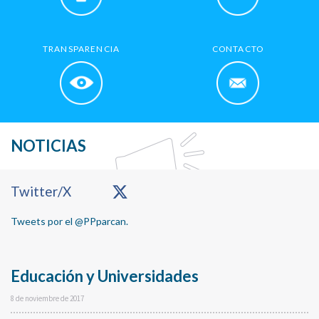
TRANSPARENCIA
CONTACTO
NOTICIAS
Primary
Twitter/X
Sidebar
Tweets por el @PPparcan.
Educación y Universidades
8 de noviembre de 2017