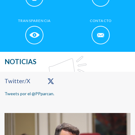
TRANSPARENCIA
CONTACTO
NOTICIAS
Primary
Twitter/X
Sidebar
Tweets por el @PPparcan.