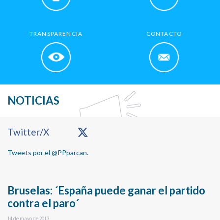
TRANSPARENCIA
CONTACTO
NOTICIAS
Primary
Twitter/X
Sidebar
Tweets por el @PPparcan.
Bruselas: ´España puede ganar el partido
contra el paro´
14 de mayo de 2013