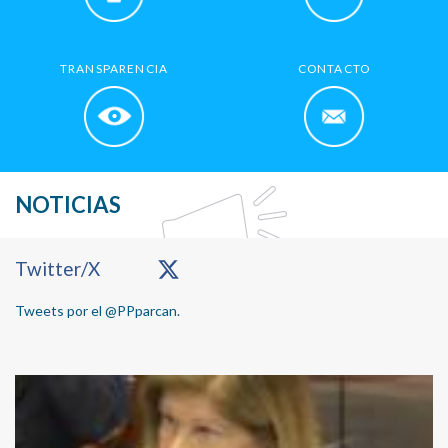
TRANSPARENCIA
CONTACTO
NOTICIAS
Primary
Twitter/X
Sidebar
Tweets por el @PPparcan.